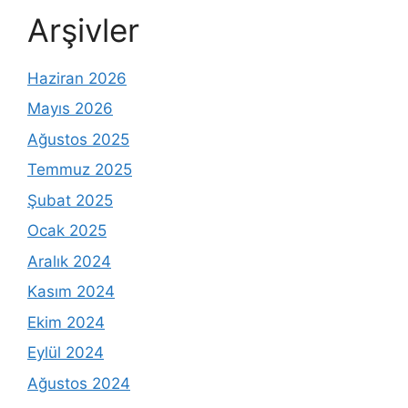
Arşivler
Haziran 2026
Mayıs 2026
Ağustos 2025
Temmuz 2025
Şubat 2025
Ocak 2025
Aralık 2024
Kasım 2024
Ekim 2024
Eylül 2024
Ağustos 2024