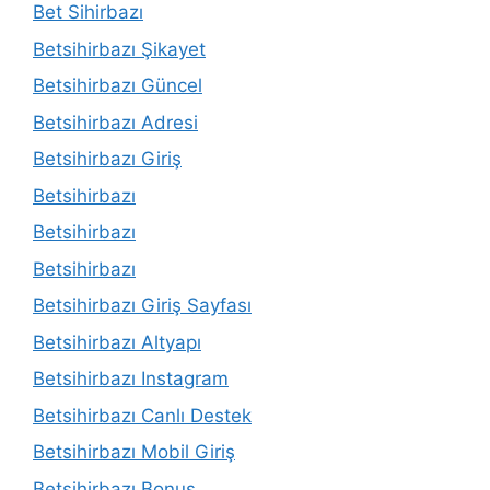
Bet Sihirbazı
Betsihirbazı Şikayet
Betsihirbazı Güncel
Betsihirbazı Adresi
Betsihirbazı Giriş
Betsihirbazı
Betsihirbazı
Betsihirbazı
Betsihirbazı Giriş Sayfası
Betsihirbazı Altyapı
Betsihirbazı Instagram
Betsihirbazı Canlı Destek
Betsihirbazı Mobil Giriş
Betsihirbazı Bonus