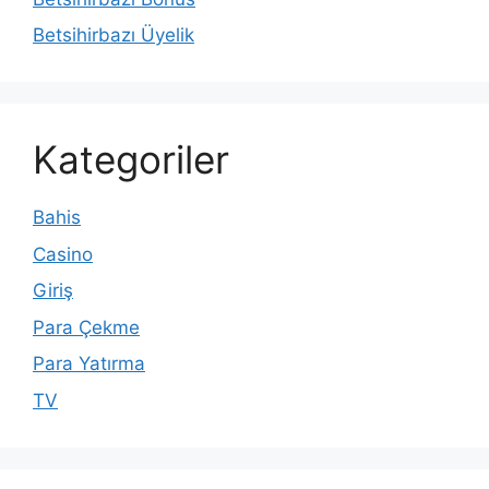
Betsihirbazı Üyelik
Kategoriler
Bahis
Casino
Giriş
Para Çekme
Para Yatırma
TV