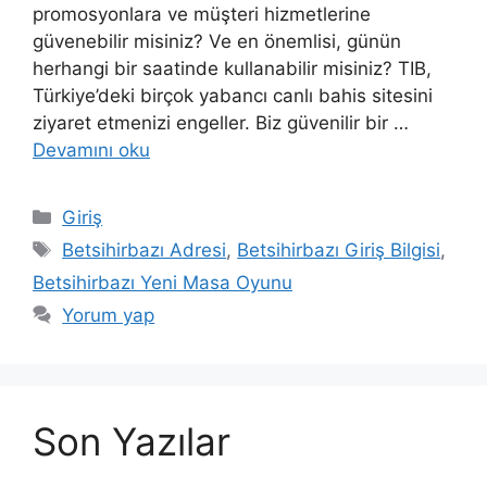
promosyonlara ve müşteri hizmetlerine
güvenebilir misiniz? Ve en önemlisi, günün
herhangi bir saatinde kullanabilir misiniz? TIB,
Türkiye’deki birçok yabancı canlı bahis sitesini
ziyaret etmenizi engeller. Biz güvenilir bir …
Devamını oku
Kategoriler
Giriş
Etiketler
Betsihirbazı Adresi
,
Betsihirbazı Giriş Bilgisi
,
Betsihirbazı Yeni Masa Oyunu
Yorum yap
Son Yazılar