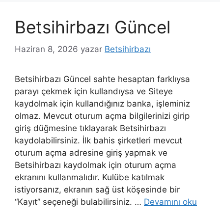
Betsihirbazı Güncel
Haziran 8, 2026
yazar
Betsihirbazı
Betsihirbazı Güncel sahte hesaptan farklıysa
parayı çekmek için kullandıysa ve Siteye
kaydolmak için kullandığınız banka, işleminiz
olmaz. Mevcut oturum açma bilgilerinizi girip
giriş düğmesine tıklayarak Betsihirbazı
kaydolabilirsiniz. İlk bahis şirketleri mevcut
oturum açma adresine giriş yapmak ve
Betsihirbazı kaydolmak için oturum açma
ekranını kullanmalıdır. Kulübe katılmak
istiyorsanız, ekranın sağ üst köşesinde bir
“Kayıt” seçeneği bulabilirsiniz. …
Devamını oku