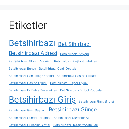
Etiketler
Betsihirbazı
Bet Sihirbazı
Betsihirbazı Adresi
Betsihirbazı Altyapı
Bet Sihirbazı Altyapı Arayüzü
Betsihirbazı Bağlantı İstekleri
Betsihirbazı Bonus
Betsihirbazı Canlı Destek
Betsihirbazı Canlı Maç Oranları
Betsihirbazı Casino Girişleri
Betsihirbazı Casino Oyunu
Betsihirbazı E-spor Oyunu
Betsihirbazı Ek Bahis Seçenekleri
Bet Sihirbazı Futbol Kuponları
Betsihirbazı Giriş
Betsihirbazı Giriş Bilgisi
Betsihirbazı Güncel
Betsihirbazı Giriş Sayfası
Betsihirbazı Güncel Yorumlar
Betsihirbazı Güvenilir Mi
Betsihirbazı Güvenilir Slotlar
Betsihirbazı Hesap Yöneticileri