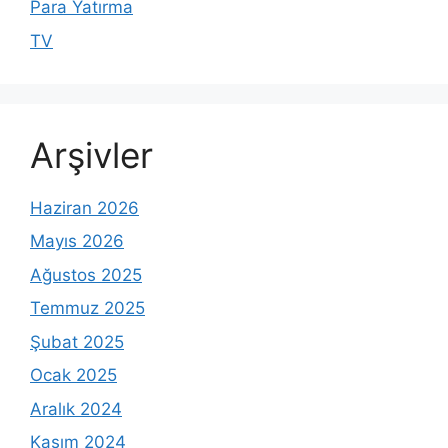
Para Yatırma
TV
Arşivler
Haziran 2026
Mayıs 2026
Ağustos 2025
Temmuz 2025
Şubat 2025
Ocak 2025
Aralık 2024
Kasım 2024