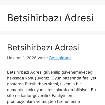
Betsihirbazı Adresi
Betsihirbazı Adresi
Haziran 1, 2026
yazar
Betsihirbazı
Betsihirbazı Adresi güvenilip güvenemeyeceği
hakkında konuşuyoruz. Oyun pazarında faaliyet
gösteren Betsihirbazı sitesi, ülkemin bir
numaralı canlı oyun sitesi olarak da biliniyor. Bu
site ne kadar güvenilir? Faaliyetlere,
promosyonlara ve müşteri hizmetlerine