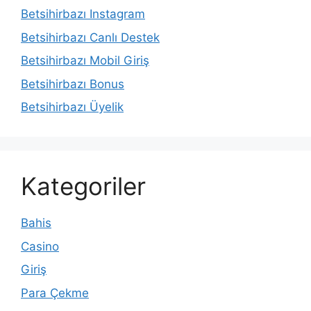
Betsihirbazı Instagram
Betsihirbazı Canlı Destek
Betsihirbazı Mobil Giriş
Betsihirbazı Bonus
Betsihirbazı Üyelik
Kategoriler
Bahis
Casino
Giriş
Para Çekme