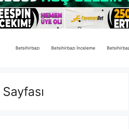
Betsihirbazı
Betsihirbazı İnceleme
Betsihirbaz
ş Sayfası