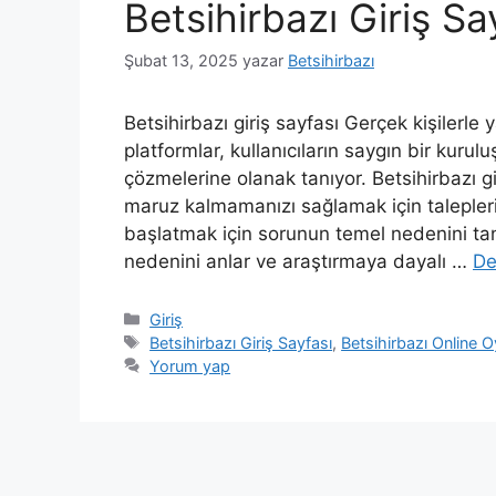
Betsihirbazı Giriş Sa
Şubat 13, 2025
yazar
Betsihirbazı
Betsihirbazı giriş sayfası Gerçek kişilerle 
platformlar, kullanıcıların saygın bir kuru
çözmelerine olanak tanıyor. Betsihirbazı gir
maruz kalmamanızı sağlamak için taleplerin
başlatmak için sorunun temel nedenini tan
nedenini anlar ve araştırmaya dayalı …
De
Kategoriler
Giriş
Etiketler
Betsihirbazı Giriş Sayfası
,
Betsihirbazı Online 
Yorum yap