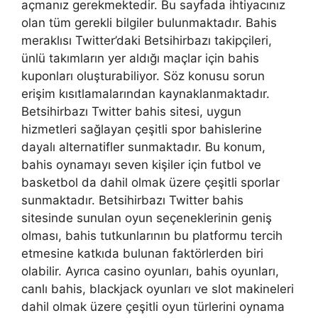
açmanız gerekmektedir. Bu sayfada ihtiyacınız
olan tüm gerekli bilgiler bulunmaktadır. Bahis
meraklısı Twitter’daki Betsihirbazı takipçileri,
ünlü takımların yer aldığı maçlar için bahis
kuponları oluşturabiliyor. Söz konusu sorun
erişim kısıtlamalarından kaynaklanmaktadır.
Betsihirbazı Twitter bahis sitesi, uygun
hizmetleri sağlayan çeşitli spor bahislerine
dayalı alternatifler sunmaktadır. Bu konum,
bahis oynamayı seven kişiler için futbol ve
basketbol da dahil olmak üzere çeşitli sporlar
sunmaktadır. Betsihirbazı Twitter bahis
sitesinde sunulan oyun seçeneklerinin geniş
olması, bahis tutkunlarının bu platformu tercih
etmesine katkıda bulunan faktörlerden biri
olabilir. Ayrıca casino oyunları, bahis oyunları,
canlı bahis, blackjack oyunları ve slot makineleri
dahil olmak üzere çeşitli oyun türlerini oynama