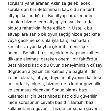
sorulara yanıt ararlar. Aklınıza gelebilecek
sorulardan biri Betsihirbazı kaç oldu ne tür bir
altyapı kullandığıdır. Bu altyapılar üzerinden
sunulan hizmetlerin altyapıyla aynı kalitede
olduğu rahatlıkla ifade edilebilir. Üstelik bu
altyapılara sahip bir oyun seçtiğinizde gecikme
veya gecikme sorunlarıyla karşılaşmadan
kesintisiz oyun keyfini çıkarabilmeniz çok
önemli. Betsihirbazı kaç oldu Altyapının kalitesi
dikkate alınması gereken önemli bir faktördür.
Betsihirbazı kaç oldu Oyun deneyiminizin düzeyi
doğrudan altyapınızın kalitesiyle bağlantılıdır.
Temel olarak, ihtiyaç duyulan altyapının kalitesi
ne kadar iyi olursa, hizmet de o kadar güvenilir
ve sorunsuz olacaktır. Sonuç olarak bazı
kullanıcılar için Betsihirbazı kaç oldu güvenilir
midir sorusunun cevabı basittir. Betsihirbazı,
kullanıcılarına güvenilir hizmetler sunan güvenilir