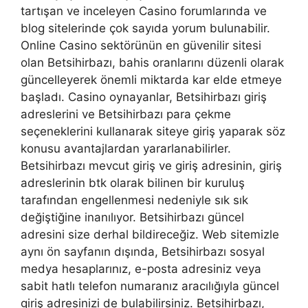
tartışan ve inceleyen Casino forumlarında ve
blog sitelerinde çok sayıda yorum bulunabilir.
Online Casino sektörünün en güvenilir sitesi
olan Betsihirbazı, bahis oranlarını düzenli olarak
güncelleyerek önemli miktarda kar elde etmeye
başladı. Casino oynayanlar, Betsihirbazı giriş
adreslerini ve Betsihirbazı para çekme
seçeneklerini kullanarak siteye giriş yaparak söz
konusu avantajlardan yararlanabilirler.
Betsihirbazı mevcut giriş ve giriş adresinin, giriş
adreslerinin btk olarak bilinen bir kuruluş
tarafından engellenmesi nedeniyle sık sık
değiştiğine inanılıyor. Betsihirbazı güncel
adresini size derhal bildireceğiz. Web sitemizle
aynı ön sayfanın dışında, Betsihirbazı sosyal
medya hesaplarınız, e-posta adresiniz veya
sabit hatlı telefon numaranız aracılığıyla güncel
giriş adresinizi de bulabilirsiniz. Betsihirbazı,