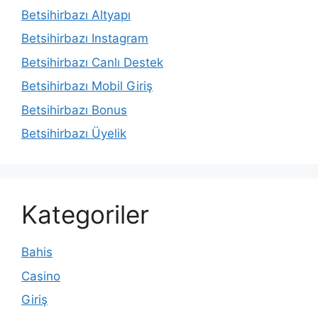
Betsihirbazı Altyapı
Betsihirbazı Instagram
Betsihirbazı Canlı Destek
Betsihirbazı Mobil Giriş
Betsihirbazı Bonus
Betsihirbazı Üyelik
Kategoriler
Bahis
Casino
Giriş