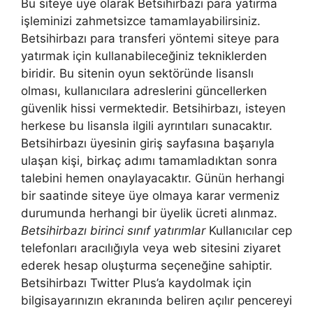
Bu siteye üye olarak Betsihirbazı para yatırma
işleminizi zahmetsizce tamamlayabilirsiniz.
Betsihirbazı para transferi yöntemi siteye para
yatırmak için kullanabileceğiniz tekniklerden
biridir. Bu sitenin oyun sektöründe lisanslı
olması, kullanıcılara adreslerini güncellerken
güvenlik hissi vermektedir. Betsihirbazı, isteyen
herkese bu lisansla ilgili ayrıntıları sunacaktır.
Betsihirbazı üyesinin giriş sayfasına başarıyla
ulaşan kişi, birkaç adımı tamamladıktan sonra
talebini hemen onaylayacaktır. Günün herhangi
bir saatinde siteye üye olmaya karar vermeniz
durumunda herhangi bir üyelik ücreti alınmaz.
Betsihirbazı birinci sınıf yatırımlar
Kullanıcılar cep
telefonları aracılığıyla veya web sitesini ziyaret
ederek hesap oluşturma seçeneğine sahiptir.
Betsihirbazı Twitter Plus’a kaydolmak için
bilgisayarınızın ekranında beliren açılır pencereyi