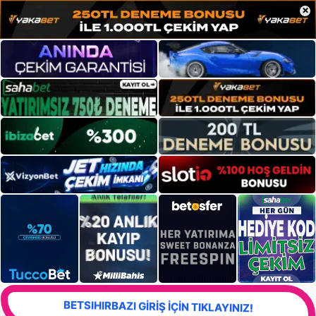
×
BETSIHIRBAZI GİRİŞ İÇİN TIKLAYINIZ!