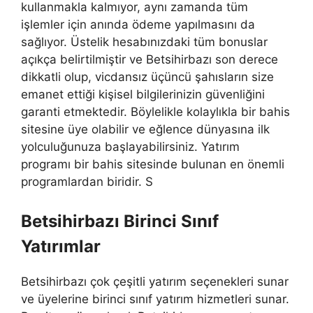
kullanmakla kalmıyor, aynı zamanda tüm
işlemler için anında ödeme yapılmasını da
sağlıyor. Üstelik hesabınızdaki tüm bonuslar
açıkça belirtilmiştir ve Betsihirbazı son derece
dikkatli olup, vicdansız üçüncü şahısların size
emanet ettiği kişisel bilgilerinizin güvenliğini
garanti etmektedir. Böylelikle kolaylıkla bir bahis
sitesine üye olabilir ve eğlence dünyasına ilk
yolculuğunuza başlayabilirsiniz. Yatırım
programı bir bahis sitesinde bulunan en önemli
programlardan biridir. S
Betsihirbazı Birinci Sınıf
Yatırımlar
Betsihirbazı çok çeşitli yatırım seçenekleri sunar
ve üyelerine birinci sınıf yatırım hizmetleri sunar.