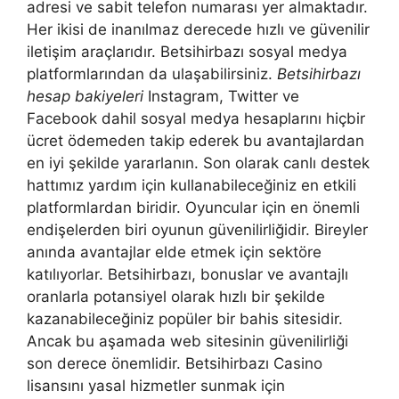
adresi ve sabit telefon numarası yer almaktadır.
Her ikisi de inanılmaz derecede hızlı ve güvenilir
iletişim araçlarıdır. Betsihirbazı sosyal medya
platformlarından da ulaşabilirsiniz.
Betsihirbazı
hesap bakiyeleri
Instagram, Twitter ve
Facebook dahil sosyal medya hesaplarını hiçbir
ücret ödemeden takip ederek bu avantajlardan
en iyi şekilde yararlanın. Son olarak canlı destek
hattımız yardım için kullanabileceğiniz en etkili
platformlardan biridir. Oyuncular için en önemli
endişelerden biri oyunun güvenilirliğidir. Bireyler
anında avantajlar elde etmek için sektöre
katılıyorlar. Betsihirbazı, bonuslar ve avantajlı
oranlarla potansiyel olarak hızlı bir şekilde
kazanabileceğiniz popüler bir bahis sitesidir.
Ancak bu aşamada web sitesinin güvenilirliği
son derece önemlidir. Betsihirbazı Casino
lisansını yasal hizmetler sunmak için