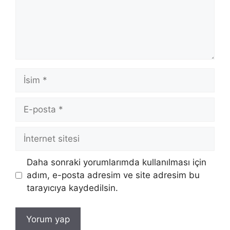
İsim
E-
posta
İnternet
sitesi
Daha sonraki yorumlarımda kullanılması için
adım, e-posta adresim ve site adresim bu
tarayıcıya kaydedilsin.