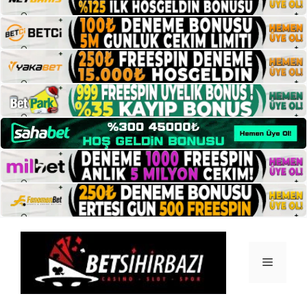
İçeriğe
atla
Menü