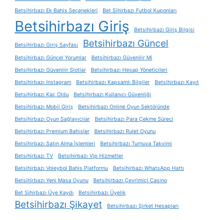
Betsihirbazı Ek Bahis Seçenekleri
Bet Sihirbazı Futbol Kuponları
Betsihirbazı Giriş
Betsihirbazı Giriş Bilgisi
Betsihirbazı Güncel
Betsihirbazı Giriş Sayfası
Betsihirbazı Güncel Yorumlar
Betsihirbazı Güvenilir Mi
Betsihirbazı Güvenilir Slotlar
Betsihirbazı Hesap Yöneticileri
Betsihirbazı Instagram
Betsihirbazı Kapsamlı Bilgiler
Betsihirbazı Kayıt
Betsihirbazı Kaç Oldu
Betsihirbazı Kullanıcı Güvenliği
Betsihirbazı Mobil Giriş
Betsihirbazı Online Oyun Sektöründe
Betsihirbazı Oyun Sağlayıcılar
Betsihirbazı Para Çekme Süreci
Betsihirbazı Premium Bahisler
Betsihirbazı Rulet Oyunu
Betsihirbazı Satın Alma İşlemleri
Betsihirbazı Turnuva Takvimi
Betsihirbazı TV
Betsihirbazı Vip Hizmetler
Betsihirbazı Voleybol Bahis Platformu
Betsihirbazı WhatsApp Hattı
Betsihirbazı Yeni Masa Oyunu
Betsihirbazı Çevrimiçi Casino
Bet Sihirbazı Üye Kaydı
Betsihirbazı Üyelik
Betsihirbazı Şikayet
Betsihirbazı Şirket Hesapları