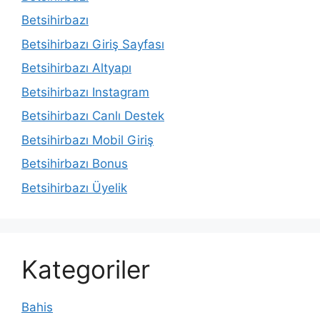
Betsihirbazı
Betsihirbazı Giriş Sayfası
Betsihirbazı Altyapı
Betsihirbazı Instagram
Betsihirbazı Canlı Destek
Betsihirbazı Mobil Giriş
Betsihirbazı Bonus
Betsihirbazı Üyelik
Kategoriler
Bahis