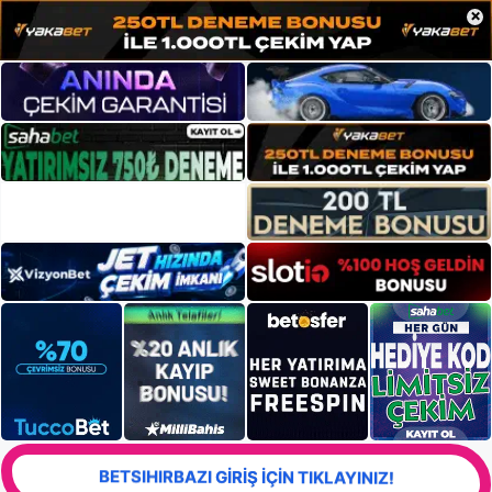
×
BETSIHIRBAZI GİRİŞ İÇİN TIKLAYINIZ!