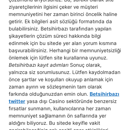
ziyaretçilerinin ilgisini çeker ve müşteri
memnuniyetini her zaman birinci öncelik haline
getirir. Ek bilgileri asit sözlüğü formatında da
bulabilirsiniz. Betsihirbazı tarafından yapılan
şikayetlerin çözüm süreci hakkında bilgi
edinmek için bu sitede yer alan yorum kısmına
başvurabilirsiniz. Herhangi bir memnuniyetsizliği
önlemek için lütfen site kurallarına uyunuz.
Betsihirbazı kayıt adımları
Sonuç olarak,
yalnızca siz sorumlusunuz. Lütfen kaydolmadan
önce şartlar ve koşulları okuyup anlamak için
zaman ayırın ve sözleşmenin tam olarak
farkında olduğunuzdan emin olun.
Betsihirbazı
twitter
yasa dışı Casino sektöründe benzersiz
fırsatlar sunmanın, kullanıcılarına her zaman
memnuniyet sağlamanın ön saflarında yer
aldığını biliyoruz. Bu sitede keyifle vakit