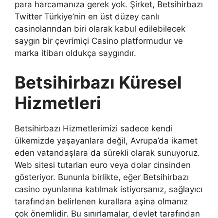
para harcamanıza gerek yok. Şirket, Betsihirbazı
Twitter Türkiye’nin en üst düzey canlı
casinolarından biri olarak kabul edilebilecek
saygın bir çevrimiçi Casino platformudur ve
marka itibarı oldukça saygındır.
Betsihirbazı Küresel
Hizmetleri
Betsihirbazı Hizmetlerimizi sadece kendi
ülkemizde yaşayanlara değil, Avrupa’da ikamet
eden vatandaşlara da sürekli olarak sunuyoruz.
Web sitesi tutarları euro veya dolar cinsinden
gösteriyor. Bununla birlikte, eğer Betsihirbazı
casino oyunlarına katılmak istiyorsanız, sağlayıcı
tarafından belirlenen kurallara aşina olmanız
çok önemlidir. Bu sınırlamalar, devlet tarafından