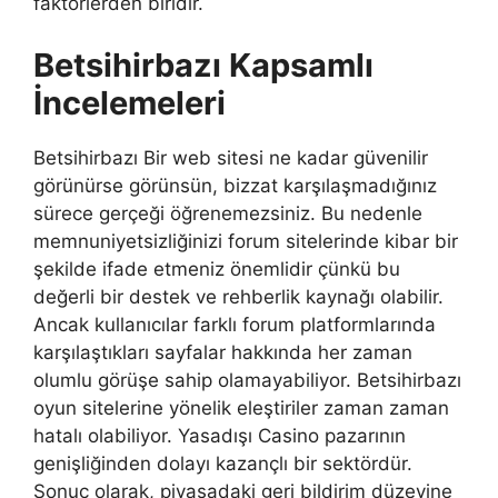
faktörlerden biridir.
Betsihirbazı Kapsamlı
İncelemeleri
Betsihirbazı Bir web sitesi ne kadar güvenilir
görünürse görünsün, bizzat karşılaşmadığınız
sürece gerçeği öğrenemezsiniz. Bu nedenle
memnuniyetsizliğinizi forum sitelerinde kibar bir
şekilde ifade etmeniz önemlidir çünkü bu
değerli bir destek ve rehberlik kaynağı olabilir.
Ancak kullanıcılar farklı forum platformlarında
karşılaştıkları sayfalar hakkında her zaman
olumlu görüşe sahip olamayabiliyor. Betsihirbazı
oyun sitelerine yönelik eleştiriler zaman zaman
hatalı olabiliyor. Yasadışı Casino pazarının
genişliğinden dolayı kazançlı bir sektördür.
Sonuç olarak, piyasadaki geri bildirim düzeyine