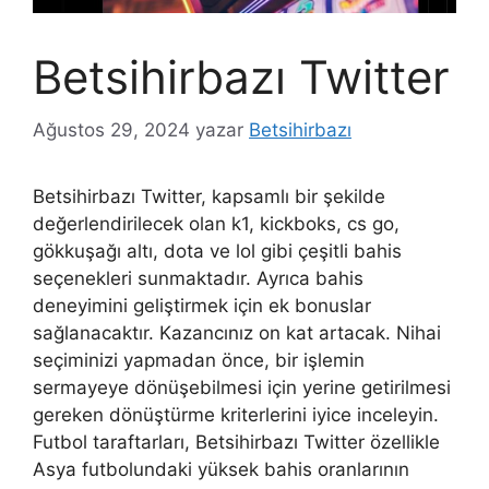
Betsihirbazı Twitter
Ağustos 29, 2024
yazar
Betsihirbazı
Betsihirbazı Twitter, kapsamlı bir şekilde
değerlendirilecek olan k1, kickboks, cs go,
gökkuşağı altı, dota ve lol gibi çeşitli bahis
seçenekleri sunmaktadır. Ayrıca bahis
deneyimini geliştirmek için ek bonuslar
sağlanacaktır. Kazancınız on kat artacak. Nihai
seçiminizi yapmadan önce, bir işlemin
sermayeye dönüşebilmesi için yerine getirilmesi
gereken dönüştürme kriterlerini iyice inceleyin.
Futbol taraftarları, Betsihirbazı Twitter özellikle
Asya futbolundaki yüksek bahis oranlarının