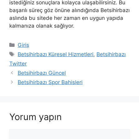
istediğiniz sonuçlara kolayca ulaşabilirsiniz. Bu
başarılı süreç göz önüne alındığında Betsihirbazı
aslında bu sitede her zaman en uygun yapıda
kalmanıza olanak sağlıyor.
Kategoriler
Giriş
Etiketler
Betsihirbazı Küresel Hizmetleri
,
Betsihirbazı
Twitter
Betsihirbazı Güncel
Betsihirbazı Spor Bahisleri
Yorum yapın
Yorum