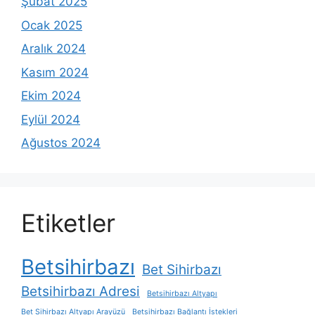
Şubat 2025
Ocak 2025
Aralık 2024
Kasım 2024
Ekim 2024
Eylül 2024
Ağustos 2024
Etiketler
Betsihirbazı
Bet Sihirbazı
Betsihirbazı Adresi
Betsihirbazı Altyapı
Bet Sihirbazı Altyapı Arayüzü
Betsihirbazı Bağlantı İstekleri