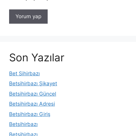
Son Yazılar
Bet Sihirbazı
Betsihirbazı Şikayet
Betsihirbazı Güncel
Betsihirbazı Adresi
Betsihirbazı Giriş
Betsihirbazı
Betsihirbazı