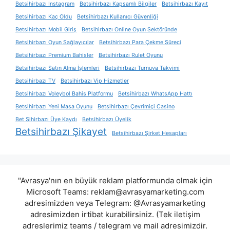
Betsihirbazı Instagram
Betsihirbazı Kapsamlı Bilgiler
Betsihirbazı Kayıt
Betsihirbazı Kaç Oldu
Betsihirbazı Kullanıcı Güvenliği
Betsihirbazı Mobil Giriş
Betsihirbazı Online Oyun Sektöründe
Betsihirbazı Oyun Sağlayıcılar
Betsihirbazı Para Çekme Süreci
Betsihirbazı Premium Bahisler
Betsihirbazı Rulet Oyunu
Betsihirbazı Satın Alma İşlemleri
Betsihirbazı Turnuva Takvimi
Betsihirbazı TV
Betsihirbazı Vip Hizmetler
Betsihirbazı Voleybol Bahis Platformu
Betsihirbazı WhatsApp Hattı
Betsihirbazı Yeni Masa Oyunu
Betsihirbazı Çevrimiçi Casino
Bet Sihirbazı Üye Kaydı
Betsihirbazı Üyelik
Betsihirbazı Şikayet
Betsihirbazı Şirket Hesapları
"Avrasya'nın en büyük reklam platformunda olmak için
Microsoft Teams:
reklam@avrasyamarketing.com
adresimizden veya Telegram: @Avrasyamarketing
adresimizden irtibat kurabilirsiniz. (Tek iletişim
adreslerimiz teams / telegram ve mail adresimizdir.