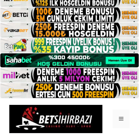
İçeriğe
atla
Menü