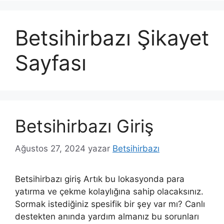
Betsihirbazı Şikayet
Sayfası
Betsihirbazı Giriş
Ağustos 27, 2024
yazar
Betsihirbazı
Betsihirbazı giriş Artık bu lokasyonda para
yatırma ve çekme kolaylığına sahip olacaksınız.
Sormak istediğiniz spesifik bir şey var mı? Canlı
destekten anında yardım almanız bu sorunları