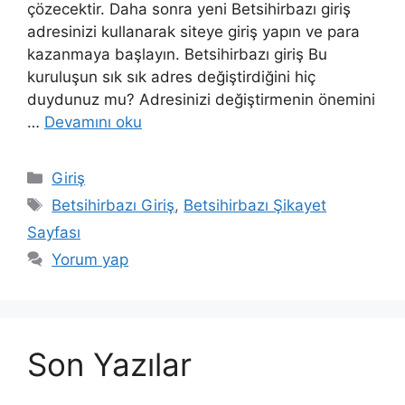
çözecektir. Daha sonra yeni Betsihirbazı giriş
adresinizi kullanarak siteye giriş yapın ve para
kazanmaya başlayın. Betsihirbazı giriş Bu
kuruluşun sık sık adres değiştirdiğini hiç
duydunuz mu? Adresinizi değiştirmenin önemini
…
Devamını oku
Kategoriler
Giriş
Etiketler
Betsihirbazı Giriş
,
Betsihirbazı Şikayet
Sayfası
Yorum yap
Son Yazılar