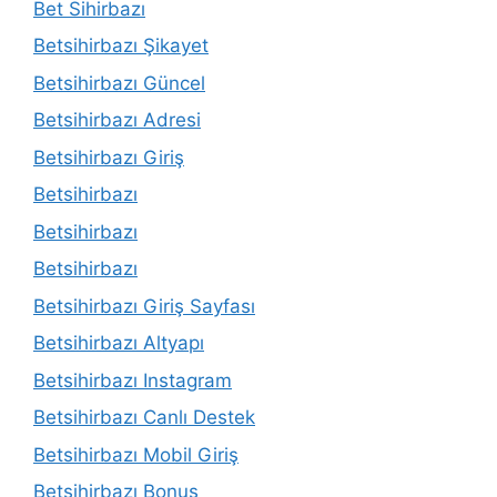
Bet Sihirbazı
Betsihirbazı Şikayet
Betsihirbazı Güncel
Betsihirbazı Adresi
Betsihirbazı Giriş
Betsihirbazı
Betsihirbazı
Betsihirbazı
Betsihirbazı Giriş Sayfası
Betsihirbazı Altyapı
Betsihirbazı Instagram
Betsihirbazı Canlı Destek
Betsihirbazı Mobil Giriş
Betsihirbazı Bonus