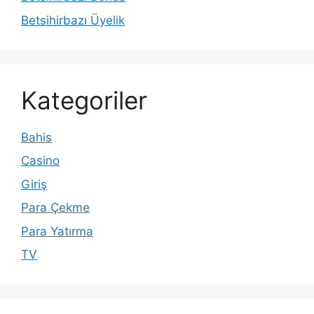
Betsihirbazı Üyelik
Kategoriler
Bahis
Casino
Giriş
Para Çekme
Para Yatırma
TV